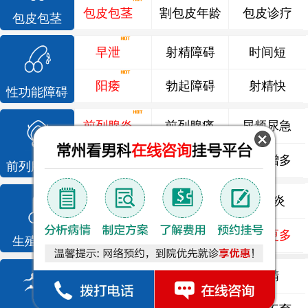
包皮包茎
割包皮年龄
包皮诊疗
包皮包茎
早泄
射精障碍
时间短
阳痿
勃起障碍
射精快
性功能障碍
前列腺炎
前列腺痛
尿频尿急
前列腺增生
排尿不畅
夜尿增多
前列腺疾病
龟头炎
睾丸炎
尿道炎
尿相关
泌尿感染
了解更多
生殖感染
死精
少精
弱精