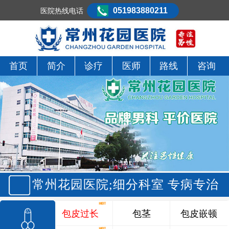
051983880211
医院热线电话
首页
简介
诊疗
医师
路线
咨询
常州花园医院;细分科室 专病专治
包皮过长
包茎
包皮嵌顿