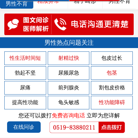
精液异常
精子畸形
男性不育
男性不育
男性热点问题关注
性生活时间短
射精过快
包皮过长
勃起不坚
尿频尿急
包茎
尿痛
前列腺炎
割包皮价格
提高性功能
龟头敏感
性功能障碍
您还可以拨打
免费咨询电话
立即为您详解
在线问诊