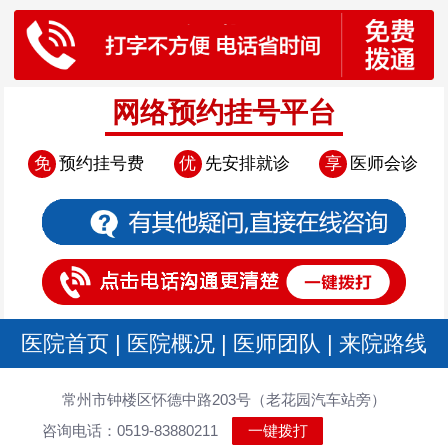
网络预约挂号平台
免
预约挂号费
优
先安排就诊
享
医师会诊
医院首页
|
医院概况
|
医师团队
|
来院路线
常州市钟楼区怀德中路203号（老花园汽车站旁）
咨询电话：0519-83880211
一键拨打