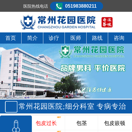
051983880211
医院热线电话
首页
简介
诊疗
医师
路线
咨询
常州花园医院;细分科室 专病专治
包皮过长
包茎
包皮嵌顿