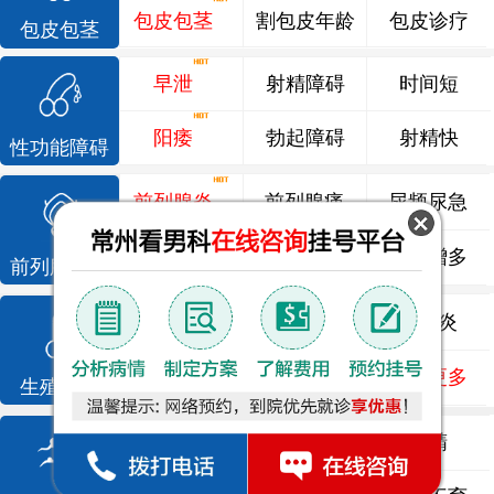
包皮包茎
割包皮年龄
包皮诊疗
包皮包茎
早泄
射精障碍
时间短
阳痿
勃起障碍
射精快
性功能障碍
前列腺炎
前列腺痛
尿频尿急
前列腺增生
排尿不畅
夜尿增多
前列腺疾病
龟头炎
睾丸炎
尿道炎
尿相关
泌尿感染
了解更多
生殖感染
死精
少精
弱精