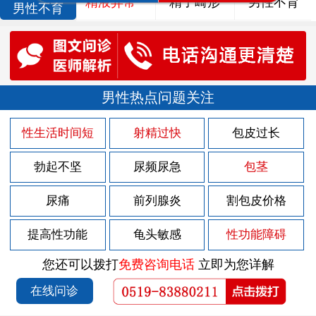
精液异常
精子畸形
男性不育
男性不育
男性热点问题关注
性生活时间短
射精过快
包皮过长
勃起不坚
尿频尿急
包茎
尿痛
前列腺炎
割包皮价格
提高性功能
龟头敏感
性功能障碍
您还可以拨打
免费咨询电话
立即为您详解
在线问诊