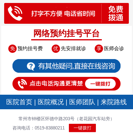
网络预约挂号平台
免
预约挂号费
优
先安排就诊
享
医师会诊
医院首页
|
医院概况
|
医师团队
|
来院路线
常州市钟楼区怀德中路203号（老花园汽车站旁）
咨询电话：0519-83880211
一键拨打