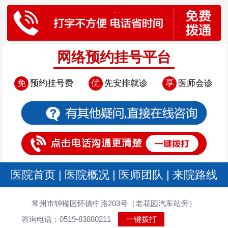
网络预约挂号平台
免
预约挂号费
优
先安排就诊
享
医师会诊
医院首页
|
医院概况
|
医师团队
|
来院路线
常州市钟楼区怀德中路203号（老花园汽车站旁）
咨询电话：0519-83880211
一键拨打