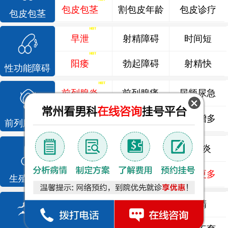
包皮包茎
割包皮年龄
包皮诊疗
包皮包茎
早泄
射精障碍
时间短
阳痿
勃起障碍
射精快
性功能障碍
前列腺炎
前列腺痛
尿频尿急
前列腺增生
排尿不畅
夜尿增多
前列腺疾病
龟头炎
睾丸炎
尿道炎
尿相关
泌尿感染
了解更多
生殖感染
死精
少精
弱精