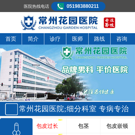
051983880211
医院热线电话
首页
简介
诊疗
医师
路线
咨询
常州花园医院;细分科室 专病专治
包皮过长
包茎
包皮嵌顿