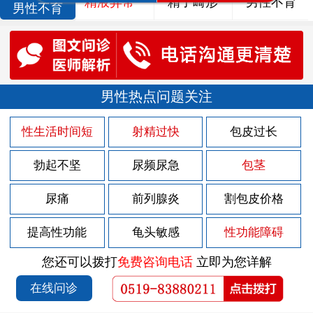
精液异常
精子畸形
男性不育
男性不育
男性热点问题关注
性生活时间短
射精过快
包皮过长
勃起不坚
尿频尿急
包茎
尿痛
前列腺炎
割包皮价格
提高性功能
龟头敏感
性功能障碍
您还可以拨打
免费咨询电话
立即为您详解
在线问诊