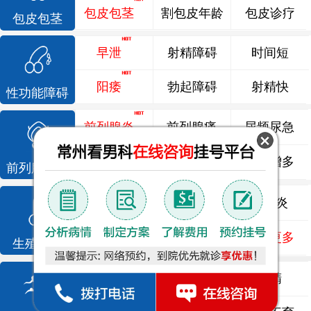
包皮包茎
割包皮年龄
包皮诊疗
包皮包茎
早泄
射精障碍
时间短
阳痿
勃起障碍
射精快
性功能障碍
前列腺炎
前列腺痛
尿频尿急
前列腺增生
排尿不畅
夜尿增多
前列腺疾病
龟头炎
睾丸炎
尿道炎
尿相关
泌尿感染
了解更多
生殖感染
死精
少精
弱精