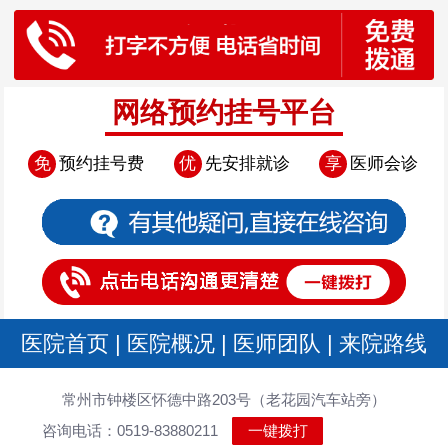
网络预约挂号平台
免
预约挂号费
优
先安排就诊
享
医师会诊
医院首页
|
医院概况
|
医师团队
|
来院路线
常州市钟楼区怀德中路203号（老花园汽车站旁）
咨询电话：0519-83880211
一键拨打