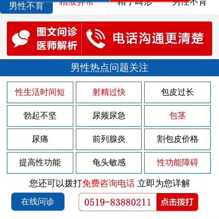
精液异常
精子畸形
男性不育
男性不育
男性热点问题关注
性生活时间短
射精过快
包皮过长
勃起不坚
尿频尿急
包茎
尿痛
前列腺炎
割包皮价格
提高性功能
龟头敏感
性功能障碍
您还可以拨打
免费咨询电话
立即为您详解
在线问诊