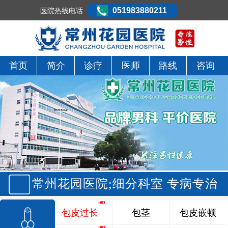
051983880211
医院热线电话
首页
简介
诊疗
医师
路线
咨询
常州花园医院;细分科室 专病专治
包皮过长
包茎
包皮嵌顿