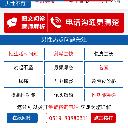
精液异常
精子畸形
男性不育
男性不育
男性热点问题关注
性生活时间短
射精过快
包皮过长
勃起不坚
尿频尿急
包茎
尿痛
前列腺炎
割包皮价格
提高性功能
龟头敏感
性功能障碍
您还可以拨打
免费咨询电话
立即为您详解
在线问诊