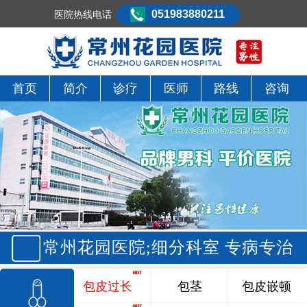
051983880211
医院热线电话
首页
简介
诊疗
医师
路线
咨询
常州花园医院;细分科室 专病专治
包皮过长
包茎
包皮嵌顿