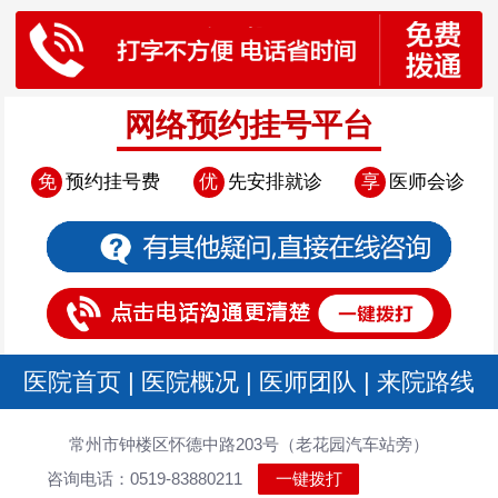
网络预约挂号平台
免
预约挂号费
优
先安排就诊
享
医师会诊
医院首页
|
医院概况
|
医师团队
|
来院路线
常州市钟楼区怀德中路203号（老花园汽车站旁）
咨询电话：0519-83880211
一键拨打