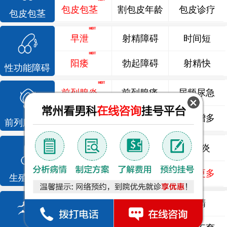
包皮包茎
割包皮年龄
包皮诊疗
包皮包茎
早泄
射精障碍
时间短
阳痿
勃起障碍
射精快
性功能障碍
前列腺炎
前列腺痛
尿频尿急
前列腺增生
排尿不畅
夜尿增多
前列腺疾病
龟头炎
睾丸炎
尿道炎
尿相关
泌尿感染
了解更多
生殖感染
死精
少精
弱精