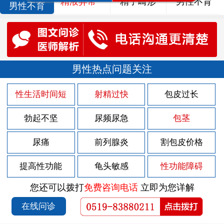
精液异常
精子畸形
男性不育
男性不育
男性热点问题关注
性生活时间短
射精过快
包皮过长
勃起不坚
尿频尿急
包茎
尿痛
前列腺炎
割包皮价格
提高性功能
龟头敏感
性功能障碍
您还可以拨打
免费咨询电话
立即为您详解
在线问诊