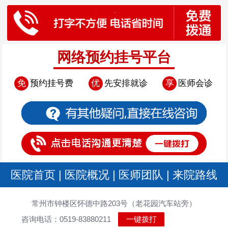
网络预约挂号平台
免
预约挂号费
优
先安排就诊
享
医师会诊
医院首页
|
医院概况
|
医师团队
|
来院路线
常州市钟楼区怀德中路203号（老花园汽车站旁）
咨询电话：0519-83880211
一键拨打