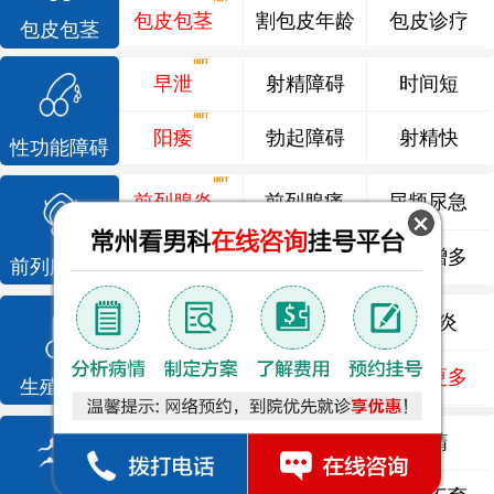
包皮包茎
割包皮年龄
包皮诊疗
包皮包茎
早泄
射精障碍
时间短
阳痿
勃起障碍
射精快
性功能障碍
前列腺炎
前列腺痛
尿频尿急
前列腺增生
排尿不畅
夜尿增多
前列腺疾病
龟头炎
睾丸炎
尿道炎
尿相关
泌尿感染
了解更多
生殖感染
死精
少精
弱精