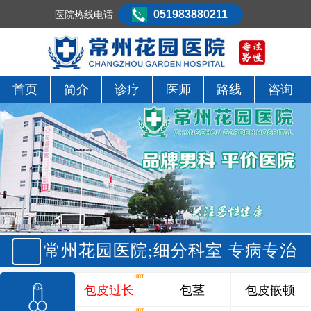
051983880211
医院热线电话
首页
简介
诊疗
医师
路线
咨询
常州花园医院;细分科室 专病专治
包皮过长
包茎
包皮嵌顿