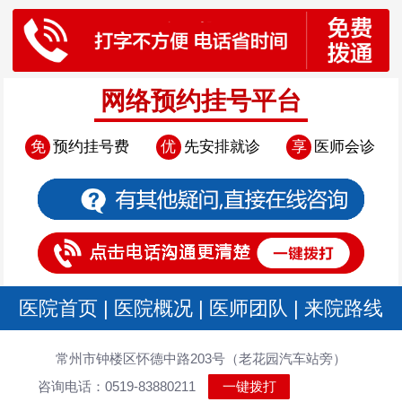
网络预约挂号平台
免
预约挂号费
优
先安排就诊
享
医师会诊
医院首页
|
医院概况
|
医师团队
|
来院路线
常州市钟楼区怀德中路203号（老花园汽车站旁）
咨询电话：0519-83880211
一键拨打