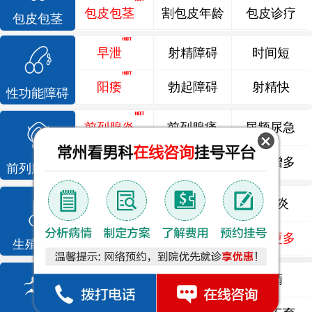
包皮包茎
割包皮年龄
包皮诊疗
包皮包茎
早泄
射精障碍
时间短
阳痿
勃起障碍
射精快
性功能障碍
前列腺炎
前列腺痛
尿频尿急
前列腺增生
排尿不畅
夜尿增多
前列腺疾病
龟头炎
睾丸炎
尿道炎
尿相关
泌尿感染
了解更多
生殖感染
死精
少精
弱精