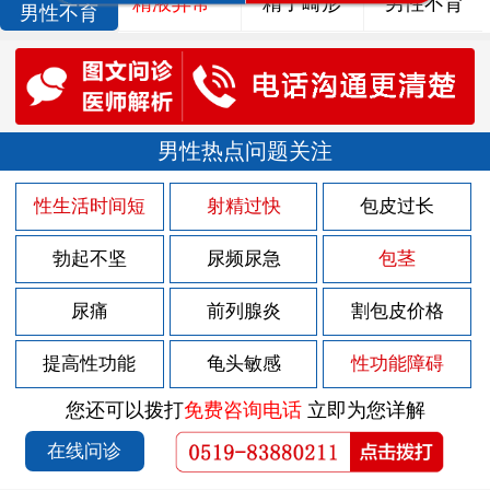
精液异常
精子畸形
男性不育
男性不育
男性热点问题关注
性生活时间短
射精过快
包皮过长
勃起不坚
尿频尿急
包茎
尿痛
前列腺炎
割包皮价格
提高性功能
龟头敏感
性功能障碍
您还可以拨打
免费咨询电话
立即为您详解
在线问诊