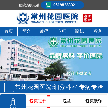
051983880211
医院热线电话
首页
简介
诊疗
医师
路线
咨询
常州花园医院;细分科室 专病专治
包皮过长
包茎
包皮嵌顿