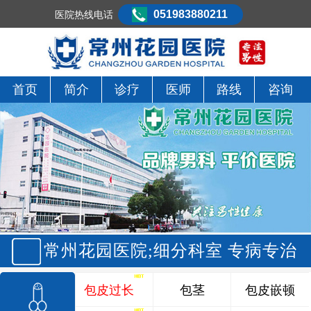
051983880211
医院热线电话
首页
简介
诊疗
医师
路线
咨询
常州花园医院;细分科室 专病专治
包皮过长
包茎
包皮嵌顿