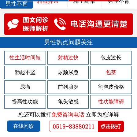
精液异常
精子畸形
男性不育
男性不育
男性热点问题关注
性生活时间短
射精过快
包皮过长
勃起不坚
尿频尿急
包茎
尿痛
前列腺炎
割包皮价格
提高性功能
龟头敏感
性功能障碍
您还可以拨打
免费咨询电话
立即为您详解
在线问诊