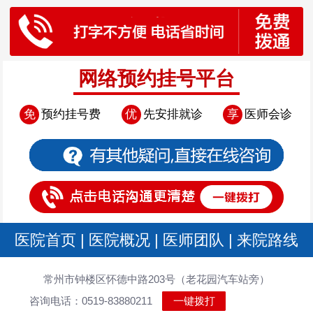
网络预约挂号平台
免
预约挂号费
优
先安排就诊
享
医师会诊
医院首页
|
医院概况
|
医师团队
|
来院路线
常州市钟楼区怀德中路203号（老花园汽车站旁）
咨询电话：0519-83880211
一键拨打