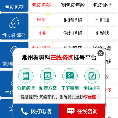
包皮包茎
割包皮年龄
包皮诊疗
包皮包茎
早泄
射精障碍
时间短
阳痿
勃起障碍
射精快
性功能障碍
前列腺炎
前列腺痛
尿频尿急
前列腺增生
排尿不畅
夜尿增多
前列腺疾病
龟头炎
睾丸炎
尿道炎
尿相关
泌尿感染
了解更多
生殖感染
死精
少精
弱精