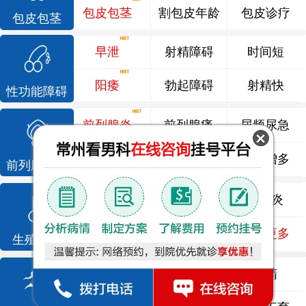
包皮包茎
割包皮年龄
包皮诊疗
包皮包茎
早泄
射精障碍
时间短
阳痿
勃起障碍
射精快
性功能障碍
前列腺炎
前列腺痛
尿频尿急
前列腺增生
排尿不畅
夜尿增多
前列腺疾病
龟头炎
睾丸炎
尿道炎
尿相关
泌尿感染
了解更多
生殖感染
死精
少精
弱精