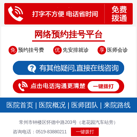
网络预约挂号平台
免
预约挂号费
优
先安排就诊
享
医师会诊
医院首页
|
医院概况
|
医师团队
|
来院路线
常州市钟楼区怀德中路203号（老花园汽车站旁）
咨询电话：0519-83880211
一键拨打