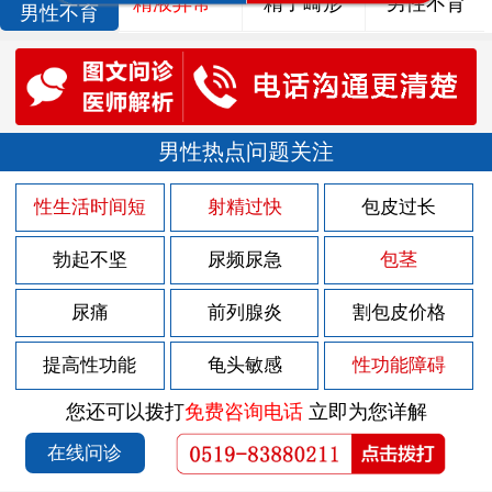
精液异常
精子畸形
男性不育
男性不育
男性热点问题关注
性生活时间短
射精过快
包皮过长
勃起不坚
尿频尿急
包茎
尿痛
前列腺炎
割包皮价格
提高性功能
龟头敏感
性功能障碍
您还可以拨打
免费咨询电话
立即为您详解
在线问诊