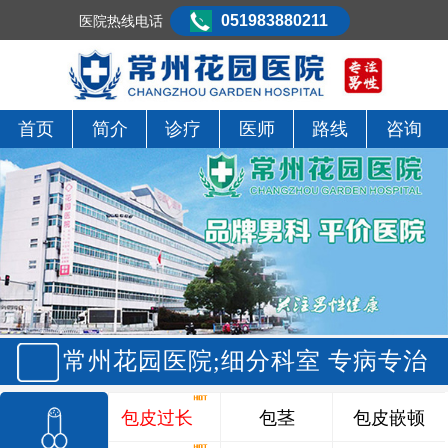
051983880211
医院热线电话
首页
简介
诊疗
医师
路线
咨询
常州花园医院;细分科室 专病专治
包皮过长
包茎
包皮嵌顿